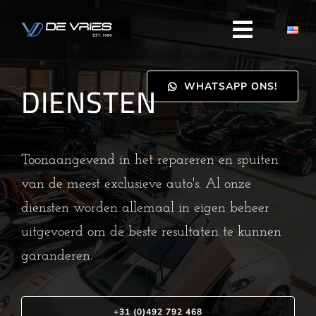
Ga
naar
inhoud
DIENSTEN
WHATSAPP ONS!
Toonaangevend in het repareren en spuiten
van de meest exclusieve auto's. Al onze
diensten worden allemaal in eigen beheer
uitgevoerd om de beste resultaten te kunnen
garanderen.
+31 (0)492 792 468